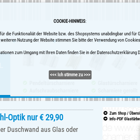
COOKIE-HINWEIS
:
für die Funktionaliät der Website bzw. des Shopsystems unabdingbar und für 
 weiteren Nutzung der Website stimmen Sie bitte der Verwendung von Cookies
bonstahl
Für Privat & Gewerbe
Kein Mindestbestellwert
Versand in D = € 5,80 
mationen zum Umgang mit Ihren Daten finden Sie in der Datenschutzerklärun
<<< Ich stimme zu >>>
Zum Shop / Übersi
hl-Optik nur € 29,90
Info-PDF Glastürbe
der Duschwand aus Glas oder