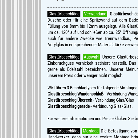
Glastürbeschläge
Verwendung
Glastürbeschlä
Dusche oder für eine Spritzwand auf dem Badew
Füllung von 8mm bis 12mm ausgelegt. Alle Glastü
um ca. 120° auf und schließen ab ca. 25° Öffnung
auch für andere Zwecke wie Trennwandbau, Pen
Acrylglas in entsprechender Materialstärke verwen
Glastürbeschläge
Auswahl
Unsere Glastürbes
Zinkdruckguss vernickelt satiniert herstellt. Das
gerne als Edelstahl bezeichnen. Unserer Meinun
unserem Preis oder weniger nicht möglich.
Wir führen 3 Beschlagtypen für folgende Montage
Glastürbeschlag Wandanschluß
- Verbindung Wand
Glastürbeschlag Übereck
- Verbindung Glas/Glas
Glastürbeschlag gerade
- Verbindung Glas/Glas.
Für weitere Informationen und Preise klicken Sie bi
Glastürbeschläge
Montage
Die Befestigung von 
Handwerker, denn nur eine exakte Montage bring