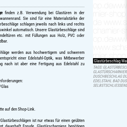
ge
finden z.B. Verwendung bei Glastüren in der
annenrand. Sie sind für eine Materialstärke der
rbeschläge schlagen jeweils nach links und rechts
swinkel automatisch. Unsere Glastürbeschläge sind
deltüren etc. mit Füllungen aus Holz, PVC oder
dbar.
chläge werden aus hochwertigem und schwerem
 entspricht einer Edelstahl-Optik, was Mitbewerber
Glastürbeschlag Wa
g nach ist aber eine Fertigung aus Edelstahl zu
TAGS: GLASTÜRBES
GLASTÜRSCHARNIER
DUSCHBESCHLAG D
anforderungen:
EDELSTAHL BAD DU
SELBSTSCHLIESSEN
/Glas
tte auf den Shop-Link.
Glastürbeschlägen ist nur etwas für einen geübten
t dauerhaft Freude. Glastürscharniere benötigen