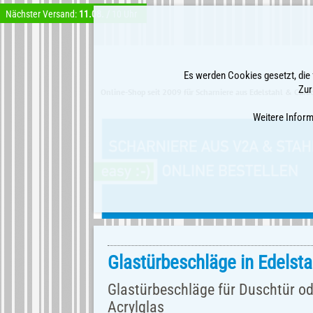
Nächster Versand:
11.08. /
10 Uhr
Es werden Cookies gesetzt, die 
Zur
Online-Shop seit 2009 für Scharniere aus Edelstahl & Car
Weitere Infor
Glastürbeschläge in Edelsta
Glastürbeschläge für Duschtür o
Acrylglas