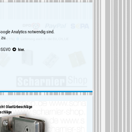
Google Analytics notwendig sind.
 zu.
(inkl. 19%)
Lieferung auch in die EU, CH, LIE
g DSGVO
hier.
cht Glastürbeschläge
schläge