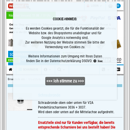
LOGIN
0
Nächster Versand:
11.08. /
10 Uhr
COOKIE-HINWEIS
:
Online-Shop seit 2009 für Scharniere aus Edelstahl & Carbonstahl
Für Privat &
Gewerbe
Kein Mindestbestellwert
Es werden Cookies gesetzt, die für die Funktionaliät der
Versand in D = € 5,80 (inkl. 19%)
Lieferung
auch in die EU, CH, LIE
Website bzw. des Shopsystems unabdingbar und für
Google Analytics notwendig sind.
Zur weiteren Nutzung der Website stimmen Sie bitte der
Verwendung von Cookies zu.
Weitere Informationen zum Umgang mit Ihren Daten
finden Sie in der Datenschutzerklärung DSGVO
hier.
SCHARNIERE
Ersatzteile etc.:
Ersatzteile »
Schraubronde
<<< Ich stimme zu >>>
Schraubronde
Schraubronde oben oder unten für V2A
Pendeltürscharniere 3036 + 3037.
Wird oben oder unten auf die Mittelachse aufgedreht.
Ersatzteile sind nur für Kunden verfügbar, die bereits
entsprechende Scharniere bei uns bestellt haben! Die