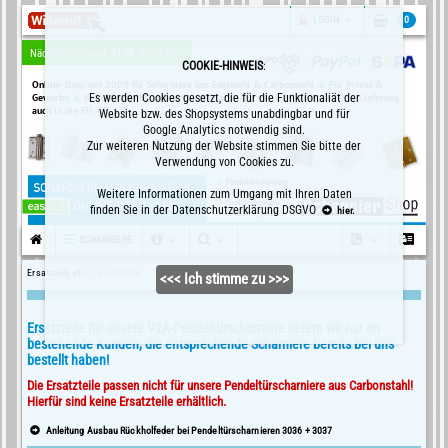
LOGIN
0
Nächster Versand:
11.08. /
10 Uhr
COOKIE-HINWEIS
:
Online-Shop seit 2009 für Scharniere aus Edelstahl & Carbonstahl
Für Privat &
Gewerbe
Kein Mindestbestellwert
Es werden Cookies gesetzt, die für die Funktionaliät der
Versand in D = € 5,80 (inkl. 19%)
Lieferung
auch in die EU, CH, LIE
Website bzw. des Shopsystems unabdingbar und für
Google Analytics notwendig sind.
Zur weiteren Nutzung der Website stimmen Sie bitte der
Verwendung von Cookies zu.
Weitere Informationen zum Umgang mit Ihren Daten
finden Sie in der Datenschutzerklärung DSGVO
hier.
SCHARNIERE
Ersatzteile etc.:
Ersatzteile
<<< Ich stimme zu >>>
Ersatzteile für unsere V2A-Pendeltürscharniere liefern wir nur an
bestehende Kunden, die entsprechende Scharniere bereits bei uns
bestellt haben!
Die Ersatzteile passen nicht für unsere Pendeltürscharniere aus Carbonstahl!
Hierfür sind keine Ersatzteile erhältlich.
Anleitung Ausbau Rückholfeder bei Pendeltürscharnieren 3036 + 3037